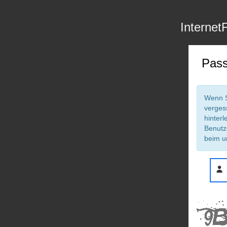
Internet
Pass
Wenn S
verges
hinterl
Benutz
beim u