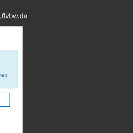
.flvbw.de
wird