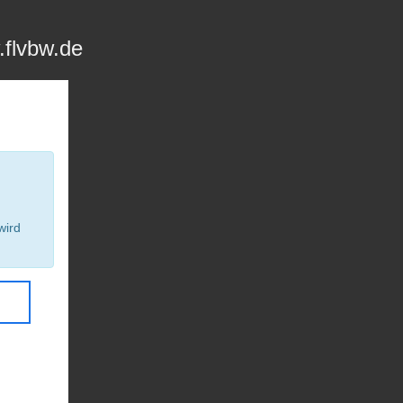
.flvbw.de
wird