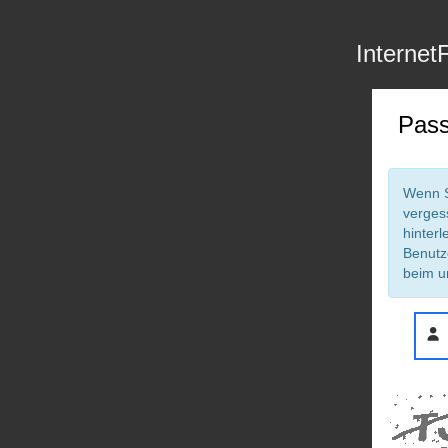
Internet
Pass
Wenn S
verges
hinterl
Benutz
beim u